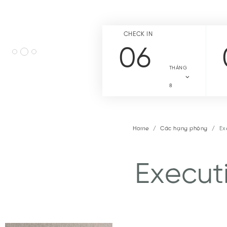
CHECK IN
06
THÁNG
8
Home
Các hạng phòng
Ex
Execut