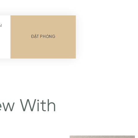
I
ĐẶT PHÒNG
ew With