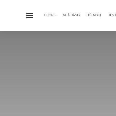
PHÒNG
NHÀ HÀNG
HỘI NGHỊ
LIÊN 