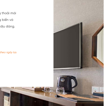
 thoải mái
g biển và
 dịu dàng.
theo ngày lưu