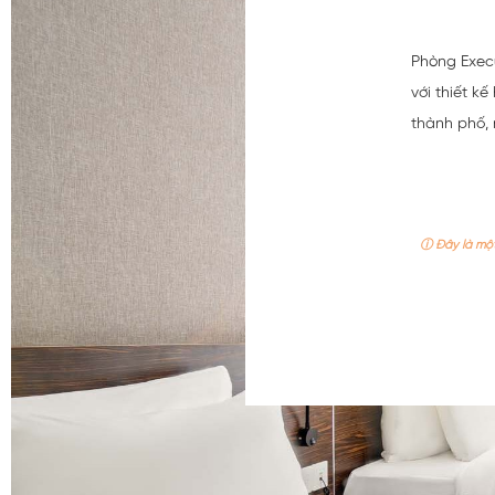
Phòng Execu
với thiết k
thành phố, 
ⓘ Đây là một