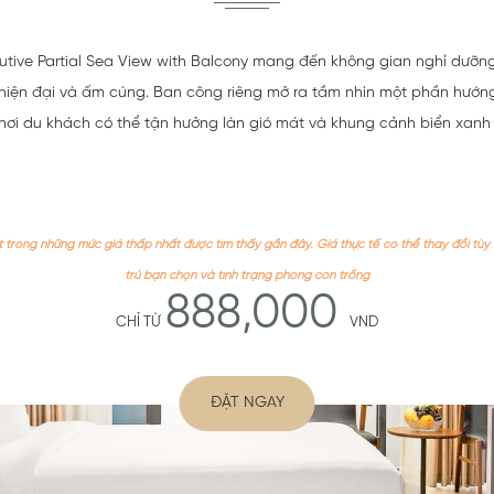
tive Partial Sea View with Balcony mang đến không gian nghỉ dưỡng
ế hiện đại và ấm cúng. Ban công riêng mở ra tầm nhìn một phần hướn
nơi du khách có thể tận hưởng làn gió mát và khung cảnh biển xanh
 trong những mức giá thấp nhất được tìm thấy gần đây. Giá thực tế có thể thay đổi tùy 
trú bạn chọn và tình trạng phòng còn trống
888,000
CHỈ TỪ
VND
ĐẶT NGAY