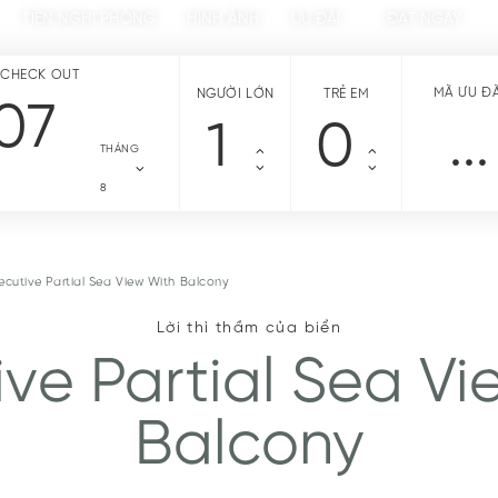
TIỆN NGHI PHÒNG
HÌNH ẢNH
ƯU ĐÃI
ĐẶT NGAY
CHECK OUT
MÃ ƯU ĐÃ
NGƯỜI LỚN
TRẺ EM
07
THÁNG
8
ecutive Partial Sea View With Balcony
Lời thì thầm của biển
ive Partial Sea Vi
Balcony